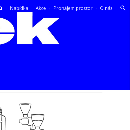
ů
Nabídka
Akce
Pronájem prostor
O nás
ion