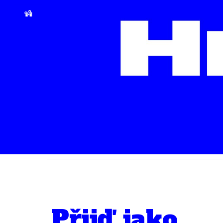
Sk
Přijď
jako